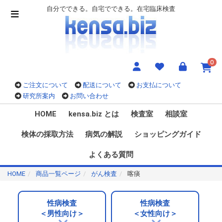
自分でできる。自宅でできる。在宅臨床検査
0
ご注文について
配送について
お支払について
研究所案内
お問い合わせ
HOME
kensa.biz とは
検査室
相談室
検体の採取方法
病気の解説
ショッピングガイド
よくある質問
HOME
商品一覧ページ
がん検査
喀痰
性病検査
性病検査
＜男性向け＞
＜女性向け＞