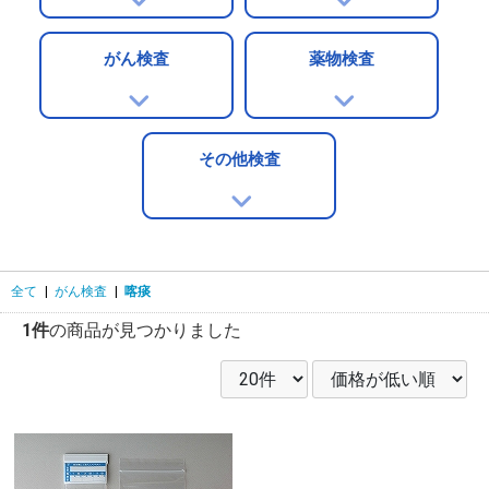
がん検査
薬物検査
その他検査
全て
|
がん検査
|
喀痰
1件
の商品が見つかりました