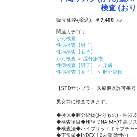
検査 (お
販売価格(税込):
￥7,480
税込
関連カテゴリ
がん検査
性病検査【男子】
性病検査【女子】
がん検査
＞
膣分泌物
性病検査【男子】
＞
皮膚
性病検査【女子】
＞
膣分泌物
【STDサンプラー 医療機器許可番号 1
男女共に検査できます。
◆検体◆膣分泌物(おりもの)・性器
◆検査項目◆HPV-DNA-MH(中高リ
◆検査法◆ハイブリッドキャプチャ
◆正常値◆INDEX 1.0未満 陰性(-)