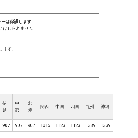
シーは保護します
にはしられません。
します。
信
中
北
関西
中国
四国
九州
沖縄
越
部
陸
907
907
907
1015
1123
1123
1339
1339