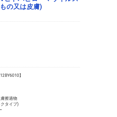
りもの又は皮膚)
2BY6010】
皮膚擦過物
スクタイプ)
ー