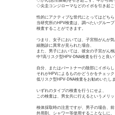
◇がん(悪性腫瘍)を引き起こす、中から高リス
◇尖圭コンジローマなどのイボを引き起こ
性的にアクティブな世代にとってはどちら
当研究所のHPV検査は、調べたいグルー
検査することができます。
つまり、女子においては、子宮頸がんが気
細胞診に異常が見られた場合、
また、男子においては、彼女の子宮がん検
中?高リスク型HPV-DNA検査を行うと良
自分、またはパートナーの陰部にイボらし
それがHPVによるものかどうかをチェッ
低リスク型HPV-DNA検査をお勧めいたし
いずれのタイプの検査を行うにせよ、
この検査は、男女共に行えるというメリッ
検体採取時の注意ですが、男子の場合、前
外用剤、シャワー等使用することなしに、