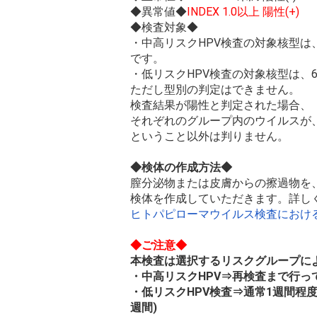
◆異常値◆
INDEX 1.0以上 陽性(+)
◆検査対象◆
・中高リスクHPV検査の対象核型は、16.18.31
です。
・低リスクHPV検査の対象核型は、6.11
ただし型別の判定はできません。
検査結果が陽性と判定された場合、
それぞれのグループ内のウイルスが
ということ以外は判りません。
◆検体の作成方法◆
膣分泌物または皮膚からの擦過物を
検体を作成していただきます。詳し
ヒトパピローマウイルス検査におけ
◆ご注意◆
本検査は選択するリスクグループに
・中高リスクHPV⇒再検査まで行っ
・低リスクHPV検査⇒通常1週間程度
週間)