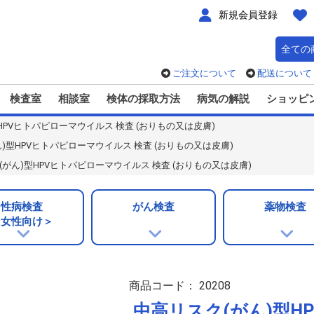
新規会員登録
ご注文について
配送について
検査室
相談室
検体の採取方法
病気の解説
ショッピ
HPVヒトパピローマウイルス 検査 (おりもの又は皮膚)
)型HPVヒトパピローマウイルス 検査 (おりもの又は皮膚)
(がん)型HPVヒトパピローマウイルス 検査 (おりもの又は皮膚)
性病検査
がん検査
薬物検査
＜女性向け＞
商品コード：
20208
中高リスク(がん)型H