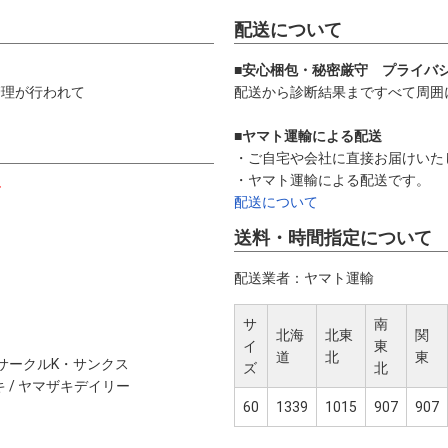
配送について
■安心梱包・秘密厳守 プライバ
管理が行われて
配送から診断結果まですべて周囲
■ヤマト運輸による配送
・ご自宅や会社に直接お届けいた
・ヤマト運輸による配送です。
す
配送について
送料・時間指定について
配送業者：ヤマト運輸
サ
南
北海
北東
関
イ
東
道
北
東
/ サークルK・サンクス
ズ
北
キ / ヤマザキデイリー
60
1339
1015
907
907