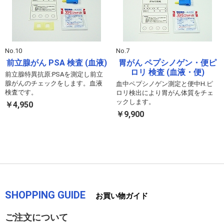
No.10
No.7
前立腺がん PSA 検査 (血液)
胃がん ペプシノゲン・便ピ
ロリ 検査 (血液・便)
前立腺特異抗原:PSAを測定し前立
腺がんのチェックをします。血液
血中ペプシノゲン測定と便中H.ピ
検査です。
ロリ検出により胃がん体質をチェ
ックします。
￥4,950
￥9,900
SHOPPING GUIDE
お買い物ガイド
ご注文について