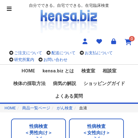
自分でできる。自宅でできる。在宅臨床検査
0
ご注文について
配送について
お支払について
研究所案内
お問い合わせ
HOME
kensa.biz とは
検査室
相談室
検体の採取方法
病気の解説
ショッピングガイド
よくある質問
HOME
商品一覧ページ
がん検査
血液
性病検査
性病検査
＜男性向け＞
＜女性向け＞