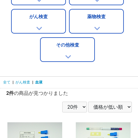
がん検査
薬物検査
その他検査
全て
|
がん検査
|
血液
2件
の商品が見つかりました