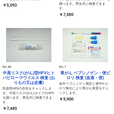
調べます。男女共に検査できま
￥5,093
す。
￥7,480
No.46
No.7
中高リスク(がん)型HPVヒト
胃がん ペプシノゲン・便ピ
パピローマウイルス 検査 (お
ロリ 検査 (血液・便)
りもの又は皮膚)
血中ペプシノゲン測定と便中H.ピ
ロリ検出により胃がん体質をチェ
性器型HPVの存在をチェックしま
ックします。
す。中高リスク(がん)タイプのHPV
を調べます。男女共に検査できま
￥9,900
す。
￥7,480