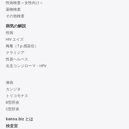
性病検査＜女性向け＞
薬物検査
その他検査
病気の解説
性病
HIV エイズ
梅毒（T.p.感染症）
クラミジア
性器ヘルペス
尖圭コンジローマ・HPV
淋病
カンジタ
トリコモナス
B型肝炎
C型肝炎
kensa.biz とは
検査室