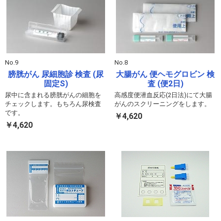
No.9
No.8
膀胱がん 尿細胞診 検査 (尿
大腸がん 便ヘモグロビン 検
固定S)
査 (便2日)
尿中に含まれる膀胱がんの細胞を
高感度便潜血反応(2日法)にて大腸
チェックします。もちろん尿検査
がんのスクリーニングをします。
です。
￥4,620
￥4,620