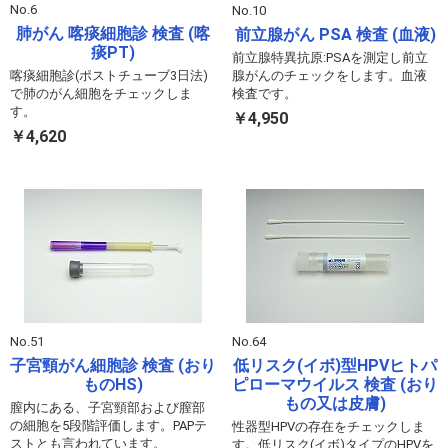
No.6
No.10
肺がん 喀痰細胞診 検査 (喀
前立腺がん PSA 検査 (血液)
痰PT)
前立腺特異抗原:PSAを測定し前立
喀痰細胞診(ポストチューブ3日法)
腺がんのチェックをします。血液
で肺のがん細胞をチェックしま
検査です。
す。
￥4,950
￥4,620
No.51
No.64
子宮頸がん細胞診 検査 (おり
低リスク(イボ)型HPVヒトパ
ものHS)
ピローマウイルス 検査 (おり
もの又は皮膚)
膣内にある、子宮頸部および膣部
の細胞を5段階評価します。PAPテ
性器型HPVの存在をチェックしま
ストとも言われています。
す。低リスク(イボ)タイプのHPVを