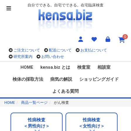
自分でできる。自宅でできる。在宅臨床検査
0
ご注文について
配送について
お支払について
研究所案内
お問い合わせ
HOME
kensa.biz とは
検査室
相談室
検体の採取方法
病気の解説
ショッピングガイド
よくある質問
HOME
商品一覧ページ
がん検査
性病検査
性病検査
＜男性向け＞
＜女性向け＞