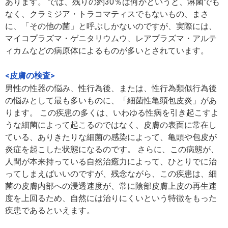
あります。 では、残りの約30％は何かというと、淋菌でも
なく、クラミジア・トラコマティスでもないもの、まさ
に、「その他の菌」と呼ぶしかないのですが、実際には、
マイコプラズマ・ゲニタリウムウ、レアプラズマ・アルテ
ィカムなどの病原体によるものが多いとされています。
<皮膚の検査>
男性の性器の悩み、性行為後、または、性行為類似行為後
の悩みとして最も多いものに、「細菌性亀頭包皮炎」があ
ります。 この疾患の多くは、いわゆる性病を引き起こすよ
うな細菌によって起こるのではなく、皮膚の表面に常在し
ている、ありきたりな細菌の感染によって、亀頭や包皮が
炎症を起こした状態になるのです。 さらに、この病態が、
人間が本来持っている自然治癒力によって、ひとりでに治
ってしまえばいいのですが、残念ながら、この疾患は、細
菌の皮膚内部への浸透速度が、常に陰部皮膚上皮の再生速
度を上回るため、自然には治りにくいという特徴をもった
疾患であるといえます。