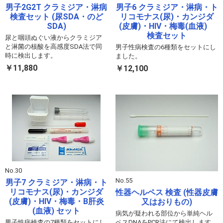
男子2G2T クラミジア・淋病
男子6 クラミジア・淋病・ト
検査セット (尿SDA・のど
リコモナス(尿)・カンジダ
SDA)
(皮膚)・HIV・梅毒(血液)
検査セット
尿と咽頭ぬぐい液からクラミジア
と淋菌の核酸を高感度SDA法で同
男子性病検査の6種類をセットにし
時に検出します。
ました。
￥11,880
￥12,100
No.30
No.55
男子7 クラミジア・淋病・ト
リコモナス(尿)・カンジダ
性器ヘルペス 検査 (性器皮膚
(皮膚)・HIV・梅毒・B肝炎
又はおりもの)
(血液) セット
病気が疑われる部位から単純ヘル
男子性病検査の7種類をセットにし
ペスDNAをPCR法にて検出します。