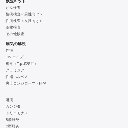
検査キット
がん検査
性病検査＜男性向け＞
性病検査＜女性向け＞
薬物検査
その他検査
病気の解説
性病
HIV エイズ
梅毒（T.p.感染症）
クラミジア
性器ヘルペス
尖圭コンジローマ・HPV
淋病
カンジタ
トリコモナス
B型肝炎
C型肝炎