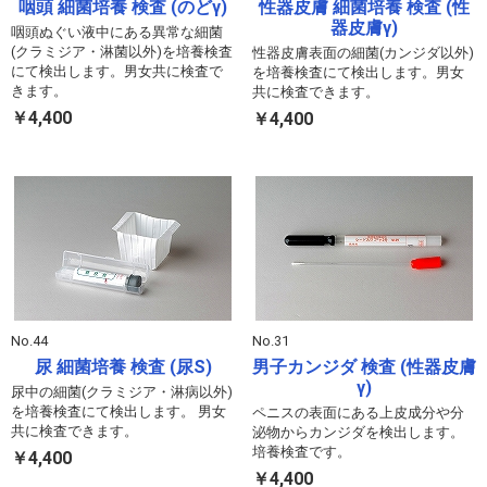
咽頭 細菌培養 検査 (のどγ)
性器皮膚 細菌培養 検査 (性
器皮膚γ)
咽頭ぬぐい液中にある異常な細菌
(クラミジア・淋菌以外)を培養検査
性器皮膚表面の細菌(カンジダ以外)
にて検出します。男女共に検査で
を培養検査にて検出します。男女
きます。
共に検査できます。
￥4,400
￥4,400
No.44
No.31
尿 細菌培養 検査 (尿S)
男子カンジダ 検査 (性器皮膚
γ)
尿中の細菌(クラミジア・淋病以外)
を培養検査にて検出します。 男女
ペニスの表面にある上皮成分や分
共に検査できます。
泌物からカンジダを検出します。
培養検査です。
￥4,400
￥4,400