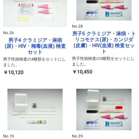
No.28
No.26
男子5 クラミジア・淋病・ト
リコモナス(尿)・カンジダ
男子4 クラミジア・淋病
(皮膚)・HIV(血液) 検査セッ
(尿)・HIV・梅毒(血液) 検査
ト
セット
男子性病検査の5種類をセットにし
男子性病検査の4種類をセットにし
ました。
ました。
￥10,450
￥10,120
No.19
No.29