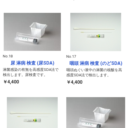
No.18
No.17
尿 淋病 検査 (尿SDA)
咽頭 淋病 検査 (のどSDA)
淋菌感染の有無を高感度SDA法で
咽頭ぬぐい液中の淋菌の核酸を高
検出します。尿検査です。
感度SDA法で検出します。
￥4,400
￥4,400