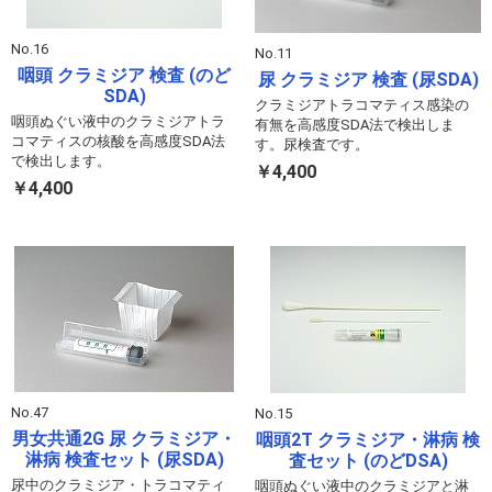
No.16
No.11
咽頭 クラミジア 検査 (のど
尿 クラミジア 検査 (尿SDA)
SDA)
クラミジアトラコマティス感染の
咽頭ぬぐい液中のクラミジアトラ
有無を高感度SDA法で検出しま
コマティスの核酸を高感度SDA法
す。尿検査です。
で検出します。
￥4,400
￥4,400
No.47
No.15
男女共通2G 尿 クラミジア・
咽頭2T クラミジア・淋病 検
淋病 検査セット (尿SDA)
査セット (のどDSA)
尿中のクラミジア・トラコマティ
咽頭ぬぐい液中のクラミジアと淋