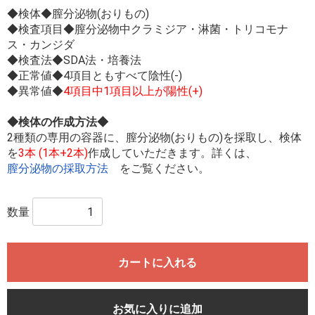
◆検体◆膣分泌物(おりもの)
◆検査項目◆膣分泌物中クラミジア・淋菌・トリコモナ
ス・カンジダ
◆検査法◆SDA法・培養法
◆正常値◆4項目ともすべて陰性(-)
◆異常値◆
4項目中1項目以上が陽性(+)
◆検体の作成方法◆
2種類の専用の容器に、膣分泌物(おりもの)を採取し、検体
を
3本 (1本+2本)
作成していただきます。詳くは、
膣分泌物の採取方法
をご覧ください。
数量
カートに入れる
お気に入りに追加