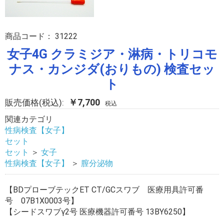
商品コード：
31222
女子4G クラミジア・淋病・トリコモ
ナス・カンジダ(おりもの) 検査セッ
ト
￥7,700
販売価格(税込):
税込
関連カテゴリ
性病検査【女子】
セット
セット
＞
女子
性病検査【女子】
＞
膣分泌物
【BDプローブテックET CT/GCスワブ 医療用具許可番
号 07B1X0003号】
【シードスワブγ2号 医療機器許可番号 13BY6250】