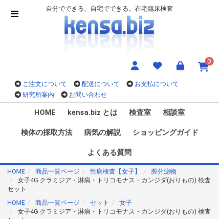
自分でできる。自宅でできる。在宅臨床検査
0
ご注文について
配送について
お支払について
研究所案内
お問い合わせ
HOME
kensa.biz とは
検査室
相談室
検体の採取方法
病気の解説
ショッピングガイド
よくある質問
HOME
商品一覧ページ
性病検査【女子】
膣分泌物
女子4G クラミジア・淋病・トリコモナス・カンジダ(おりもの) 検査
セット
HOME
商品一覧ページ
セット
女子
女子4G クラミジア・淋病・トリコモナス・カンジダ(おりもの) 検査