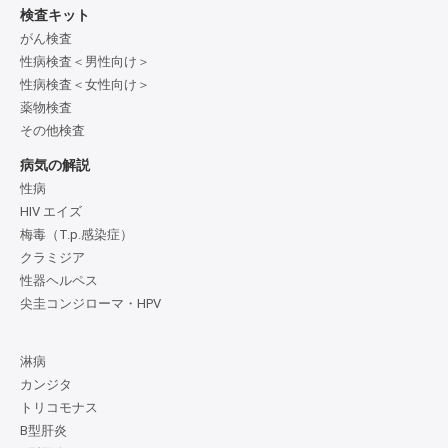
検査キット
がん検査
性病検査＜男性向け＞
性病検査＜女性向け＞
薬物検査
その他検査
病気の解説
性病
HIV エイズ
梅毒（T.p.感染症）
クラミジア
性器ヘルペス
尖圭コンジローマ・HPV
淋病
カンジタ
トリコモナス
B型肝炎